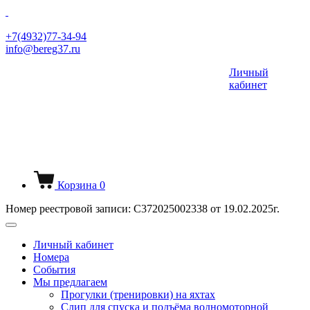
+7(4932)77-34-94
info@bereg37.ru
Личный
кабинет
Корзина
0
Номер реестровой записи: С372025002338 от 19.02.2025г.
Личный кабинет
Номера
События
Мы предлагаем
Прогулки (тренировки) на яхтах
Слип для спуска и подъёма водномоторной