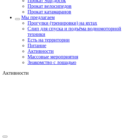
Прокат Sup-досок
Прокат велосипедов
Прокат катамаранов
Мы предлагаем
Прогулки (тренировки) на яхтах
Слип для спуска и подъёма водномоторной
техники
Есть на территории
Питание
Активности
Массовые мероприятия
Знакомство с лошадью
Активности