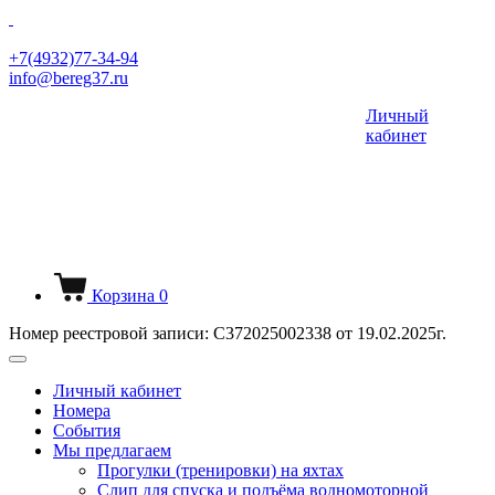
+7(4932)77-34-94
info@bereg37.ru
Личный
кабинет
Корзина
0
Номер реестровой записи: С372025002338 от 19.02.2025г.
Личный кабинет
Номера
События
Мы предлагаем
Прогулки (тренировки) на яхтах
Слип для спуска и подъёма водномоторной