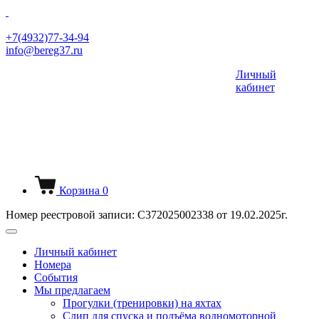
+7(4932)77-34-94
info@bereg37.ru
Личный
кабинет
Корзина
0
Номер реестровой записи: С372025002338 от 19.02.2025г.
Личный кабинет
Номера
События
Мы предлагаем
Прогулки (тренировки) на яхтах
Слип для спуска и подъёма водномоторной